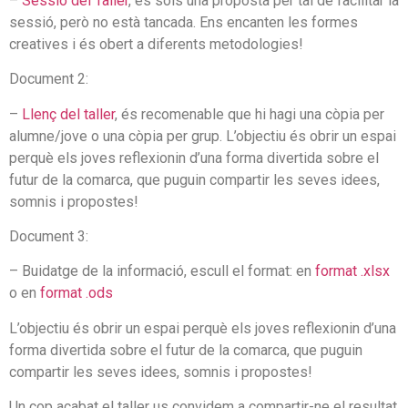
–
Sessió del Taller
, és sols una proposta per tal de facilitar la
sessió, però no està tancada. Ens encanten les formes
creatives i és obert a diferents metodologies!
Document 2:
–
Llenç del taller
, és recomenable que hi hagi una còpia per
alumne/jove o una còpia per grup. L’objectiu és obrir un espai
perquè els joves reflexionin d’una forma divertida sobre el
futur de la comarca, que puguin compartir les seves idees,
somnis i propostes!
Document 3:
– Buidatge de la informació, escull el format: en
format .xlsx
o en
format .ods
L’objectiu és obrir un espai perquè els joves reflexionin d’una
forma divertida sobre el futur de la comarca, que puguin
compartir les seves idees, somnis i propostes!
Un cop acabat el taller us convidem a compartir-ne el resultat